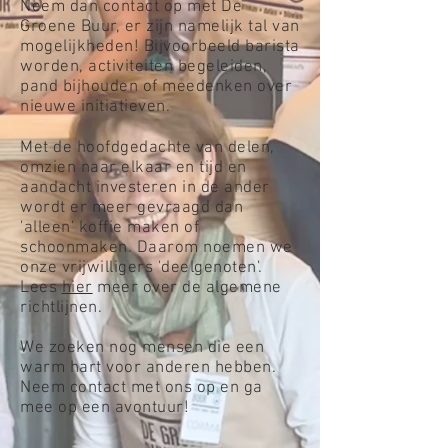
Neem dan contact op met De
Groene Buur, er zijn namelijk tal van
mogelijkheden! Bijvoorbeeld barista
worden, activiteiten begeleiden,
pand bijhouden of meedenken over
nieuwe initiatieven.
Met de hoofdgedachte van delen,
omzien naar elkaar en tijd en
aandacht investeren in de ander
wordt er meer gevraagd dan
'alleen' koffie maken of
schoonmaken. Daarom noemen we
onze vrijwilligers 'deelgenoten'.
Lees
hier
meer over de algemene
richtlijnen.
We zoeken nog mensen die een
warm hart voor anderen hebben.
Neem contact met ons op en ga
mee op een avontuur!