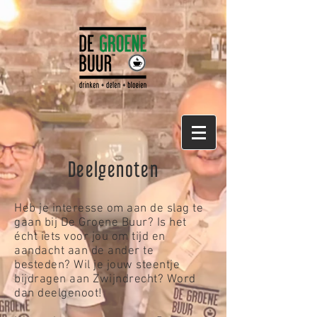
Deelgenoten
Heb je interesse om aan de slag te
gaan bij De Groene Buur? ​Is het
écht iets voor jou om tijd en
aandacht aan de ander te
besteden? Wil je jouw steentje
bijdragen aan Zwijndrecht? Word
dan deelgenoot!