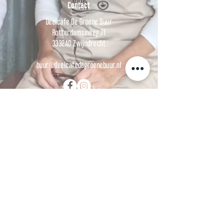
Contact
Deelcafe De Groene Buur
Rotterdamseweg 71
3332AD Zwijndrecht
buur@deelcafedegroenebuur.nl
Openingstijden
Woensdag:
09.30 - 16.30
uur
Vrijdag:
09.30 - 16.30
uur
Zaterdag: 11.00 - 16.00 uur
Over ons
Over onze
missie
Menukaart
Agenda