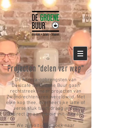
Projecten "delen ver weg"
De horeca-opbrengsten van
Deelcafé De Groene Buur gaan
rechtstreeks naar projecten van
Zwijndrechtenaren wereldwijd. Met
elke kop thee, overheerlijke latte of
verse stuk taart draag je dus
indirect bij aan mooie initiatieven!
We zijn altijd op zoek naar