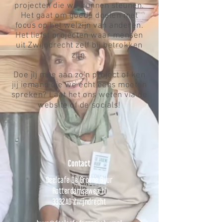
projecten die we kunnen steunen.
Het gaat om goede doelen met
focus op het welzijn van anderen.
Het liefst projecten waar mensen
uit Zwijndrecht zelf bij betrokken
zijn.
Doe jij mee aan zo'n project of ken
jij iemand die we echt eens moeten
spreken? Laat het ons weten via de
website of de socials!
Contact
Deelcafe De Groene Buur
Rotterdamseweg 71
3332AD Zwijndrecht