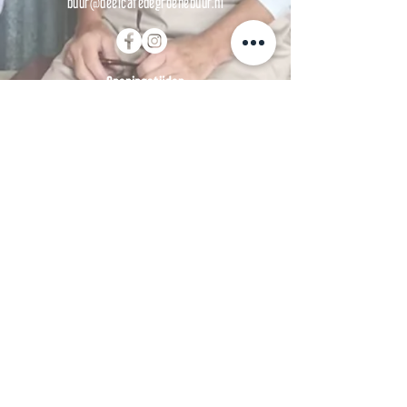
buur@deelcafedegroenebuur.nl
Openingstijden
Woensdag:
09.30 - 16.30
uur
Vrijdag:
09.30 - 16.30
uur
Zaterdag: 11.00 - 16.00 uur
Over ons
Over onze
missie
Menukaart
Agenda
Word
deelgenoot
Vacatures
Contact